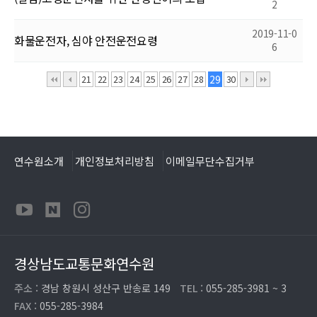
2
2019-11-0
화물운전자, 심야 안전운전요령
6
21
22
23
24
25
26
27
28
29
30
연수원소개
개인정보처리방침
이메일무단수집거부
경상남도교통문화연수원
주소 :
경남 창원시 성산구 반송로 149
TEL :
055-285-3981 ~ 3
FAX :
055-285-3984