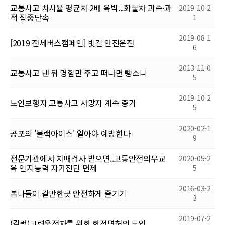
교통사고 치사율 평균치 2배 육박...화물차 과속·과
2019-10-2
적 집중단속
1
2019-08-1
[2019 전세버스캠페인] 빗길 안전운전
6
2013-11-0
교통사고 낸 뒤 명함만 주고 떠나면 뺑소니
5
2019-10-2
노인보행자 교통사고 사망자 계속 증가
5
2020-02-1
공포의 '블랙아이스' 알아야 예방한다
9
전문기관에서 치매검사 받으면..교통안전의무교
2020-05-2
육 인지능력 자가진단 면제
5
2016-03-2
봄나들이 갈만한곳 안전하게 즐기기
3
2019-07-2
(칼럼)고령운전자를 위한 한정면허의 도입