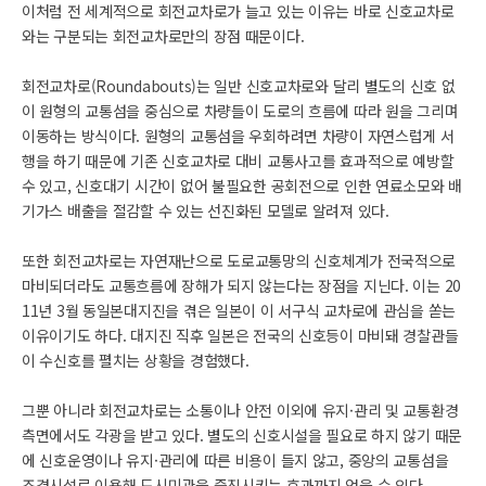
이처럼 전 세계적으로 회전교차로가 늘고 있는 이유는 바로 신호교차로
와는 구분되는 회전교차로만의 장점 때문이다.
회전교차로(Roundabouts)는 일반 신호교차로와 달리 별도의 신호 없
이 원형의 교통섬을 중심으로 차량들이 도로의 흐름에 따라 원을 그리며
이동하는 방식이다. 원형의 교통섬을 우회하려면 차량이 자연스럽게 서
행을 하기 때문에 기존 신호교차로 대비 교통사고를 효과적으로 예방할
수 있고, 신호대기 시간이 없어 불필요한 공회전으로 인한 연료소모와 배
기가스 배출을 절감할 수 있는 선진화된 모델로 알려져 있다.
또한 회전교차로는 자연재난으로 도로교통망의 신호체계가 전국적으로
마비되더라도 교통흐름에 장해가 되지 않는다는 장점을 지닌다. 이는 20
11년 3월 동일본대지진을 겪은 일본이 이 서구식 교차로에 관심을 쏟는
이유이기도 하다. 대지진 직후 일본은 전국의 신호등이 마비돼 경찰관들
이 수신호를 펼치는 상황을 경험했다.
그뿐 아니라 회전교차로는 소통이나 안전 이외에 유지·관리 및 교통환경
측면에서도 각광을 받고 있다. 별도의 신호시설을 필요로 하지 않기 때문
에 신호운영이나 유지·관리에 따른 비용이 들지 않고, 중앙의 교통섬을
조경시설로 이용해 도시미관을 증진시키는 효과까지 얻을 수 있다.