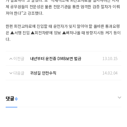
가 필요하다”고 말했다. 또 “적재적소에 회전교차로를 설치하려면 지자
체 공무원들의 전문성은 물론 전문기관을 통한 엄격한 검증 절차가 이뤄
져야 한다”고 강조했다.
한편 회전교차로에 진입할 때 운전자가 잊지 말아야 할 올바른 통과요령
은 ▲서행 진입 ▲회전차량에 양보 ▲빠져나올 때 방향지시등 켜기 등이
다.
이전글
내년부터 운전중 DMB보면 벌금
13.10.15
다음글
귀성길 안전수칙
14.02.04
댓글
0