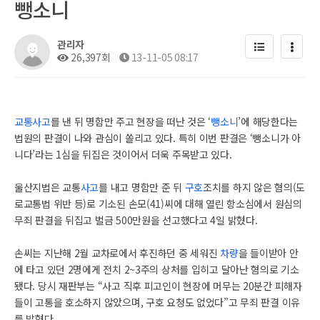
뺑소니
관리자
26,397회
13-11-05 08:17
교통사고
를 낸 뒤 명함만 주고 현장을 떠난 것은 ‘
뺑소니
’에 해당한다는
법원의 판결이 나와 관심이 쏠리고 있다. 특히 이번 판결은 ‘뺑소니가 아
니다’라는 1심을 뒤집은 것이어서 더욱 주목받고 있다.
울산지법은 교통
사고
를 내고 명함만 준 뒤
구호
조치를 하지 않은 혐의(도
로교통법 위반 등)로 기소된 손모(41)씨에 대해 열린 항소심에서 원심의
무죄 판결을 뒤집고 벌금 500만원을 선고했다고 4일 밝혔다.
손씨는 지난해 2월 교차로에서 후진하던 중 세워진
차량
을 들이받아 안
에 타고 있던 2명에게 전치 2~3주의 상처를 입히고 달아난 혐의로 기소
됐다. 당시 재판부는 “사고 직후 피고인이 현장에 머무는 20분간 피해자
들이 고통을 호소하지 않았으며, 구호 요청도 없었다”고 무죄 판결 이유
를 밝혔다.