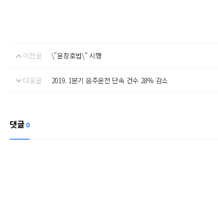
이전글
\"윤창호법\" 시행
다음글
2019. 1분기 음주운전 단속 건수 28% 감소
댓글
0