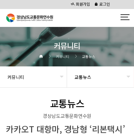
회원가입
로그인
커뮤니티
커뮤니티
교통뉴스
커뮤니티
교통뉴스
교통뉴스
경상남도교통문화연수원
카카오T 대항마, 경남형 ‘리본택시’