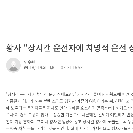
황사 “장시간 운전자에 치명적 운전 
연수원
18,919회
11-03-31 16:53
“장시간 운전자에 치명적 운전 장애요인\" 가시거리 줄여 안전확보에 어려움 
실종된게 아닌가 하는 볼멘 소리도 있지만 계절의 여왕이라는 봄, 4월이 코
에 노출되는 운전자들은 황사로 인한 피해를 호소하며 곤혹스러워하기도 한다
으나 이 경우 그렇지 않아도 상승한 기온으로 나른해진 신체가 예민하게 반
환이 가장 흔하다. 그러나 황사 흡입량이 많고 장시간 황사에 노출될수록 두통
운행중 차창 문을 내리는 것을 삼간다. 실내 환기는 가시적으로 황사가 느껴