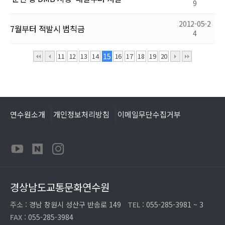
9
2012-05-2
7월부터 적발시 범칙금
4
11
12
13
14
15
16
17
18
19
20
연수원소개
개인정보처리방침
이메일무단수집거부
경상남도교통문화연수원
주소 :
경남 창원시 성산구 반송로 149
TEL :
055-285-3981 ~ 3
FAX :
055-285-3984