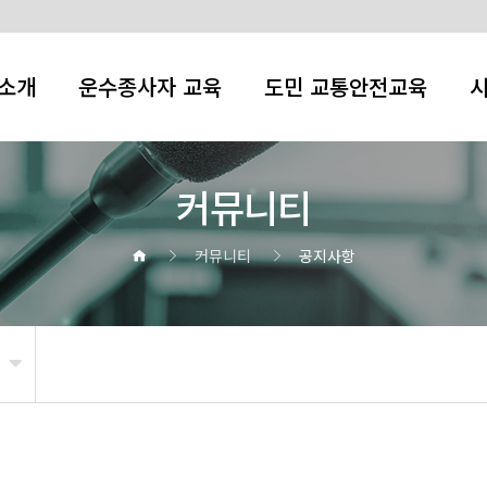
소개
운수종사자 교육
도민 교통안전교육
커뮤니티
커뮤니티
공지사항