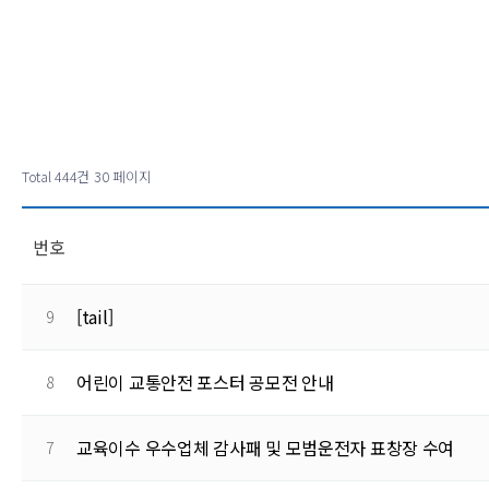
Total 444건
30 페이지
번호
[tail]
9
어린이 교통안전 포스터 공모전 안내
8
교육이수 우수업체 감사패 및 모범운전자 표창장 수여
7