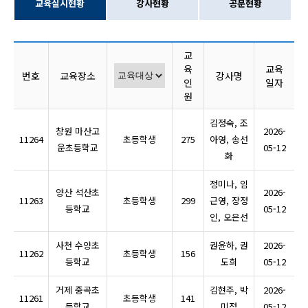
교육실시현황
강사현황
공문현황
교
육
교육
번호
교육장소
강사명
인
일자
원
김정숙, 조
창원 마산고
2026-
11264
초등학생
275
아영, 송선
운초등학교
05-12
화
정미나, 임
양산 석산초
2026-
11263
초등학생
299
근영, 장정
등학교
05-12
인, 오은선
사천 수양초
권윤하, 권
2026-
11262
초등학생
156
등학교
도희
05-12
거제 중곡초
김현주, 박
2026-
11261
초등학생
141
등학교
미정
05-12