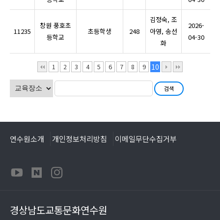
김정숙, 조
창원 풍호초
2026-
11235
초등학생
248
아영, 송선
등학교
04-30
화
1
2
3
4
5
6
7
8
9
10
연수원소개
개인정보처리방침
이메일무단수집거부
경상남도교통문화연수원