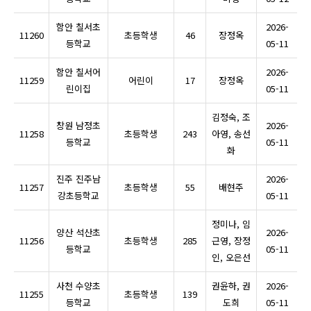
함안 칠서초
2026-
11260
초등학생
46
장정옥
등학교
05-11
함안 칠서어
2026-
11259
어린이
17
장정옥
린이집
05-11
김정숙, 조
창원 남정초
2026-
11258
초등학생
243
아영, 송선
등학교
05-11
화
진주 진주남
2026-
11257
초등학생
55
배현주
강초등학교
05-11
정미나, 임
양산 석산초
2026-
11256
초등학생
285
근영, 장정
등학교
05-11
인, 오은선
사천 수양초
권윤하, 권
2026-
11255
초등학생
139
등학교
도희
05-11