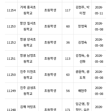
거제 중곡초
김현주, 박
2026-
11254
초등학생
117
등학교
미정
05-11
함안 칠서초
2026-
11253
초등학생
60
장정옥
등학교
05-08
창원 양곡초
2026-
11252
초등학생
36
김정숙
등학교
05-08
창원 남정초
김정숙, 송
2026-
11251
초등학생
113
등학교
선화
05-08
진주 미천초
권윤하, 권
2026-
11250
초등학생
63
등학교
도희
05-08
진주 금성초
2026-
11249
초등학생
56
배현주
등학교
05-08
임근영, 장
김해 어방초
2026-
11248
초등학생
171
정인, 오은