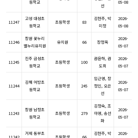
등학교
05-08
선
고성 대성초
김현주, 박
2026-
11247
초등학생
83
등학교
미정
05-08
창원 꽃누리
2026-
11246
유치원
66
장정옥
별누리유치원
05-07
진주 금성초
권윤하, 권
2026-
11245
초등학생
100
등학교
도희
05-07
임근영, 장
김해 어방초
2026-
11244
초등학생
245
정인, 오은
등학교
05-07
선
김정숙, 조
창원 남정초
2026-
11243
초등학생
279
아영, 송선
등학교
05-07
화
거제 동부초
김현주, 박
2026-
11242
초등학생
66