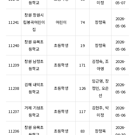
등학교
미정
05-07
창원 창원시
2026-
11241
립봉곡어린이
어린이
74
장정옥
05-06
집
창원 유목초
2026-
11240
초등학생
19
장정옥
등학교
05-06
창원 남정초
김정숙, 조
2026-
11239
초등학생
171
등학교
아영
05-06
임근영, 장
김해 내덕초
2026-
11238
초등학생
126
정인, 오은
등학교
05-06
선
거제 기성초
김현주, 박
2026-
11237
초등학생
117
등학교
미정
05-06
창원 유목초
2026-
11236
초등학생
83
장정옥
등학교
04-30