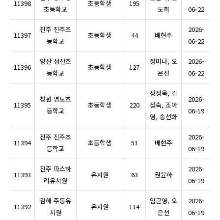
11398
초등학생
195
초등학교
도희
06-22
진주 진주초
2026-
11397
초등학생
44
배현주
등학교
06-22
양산 성산초
정미나, 오
2026-
11396
초등학생
127
등학교
은선
06-22
장정옥, 김
창원 명도초
2026-
11395
초등학생
220
정숙, 조아
등학교
06-19
영, 송선화
진주 진주초
2026-
11394
초등학생
51
배현주
등학교
06-19
진주 따스하
2026-
11393
유치원
63
권윤하
리유치원
06-19
김해 주동유
임근영, 오
2026-
11392
유치원
114
치원
은선
06-19