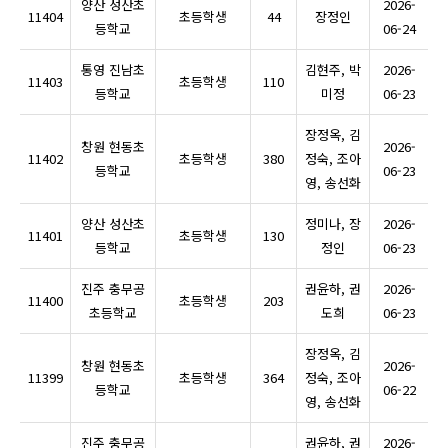
양산 성산초
2026-
11404
초등학생
44
장정인
등학교
06-24
통영 진남초
김현주, 박
2026-
11403
초등학생
110
등학교
미정
06-23
장정옥, 김
창원 현동초
2026-
11402
초등학생
380
정숙, 조아
등학교
06-23
영, 송선화
양산 성산초
정미나, 장
2026-
11401
초등학생
130
등학교
정인
06-23
진주 충무공
권윤하, 권
2026-
11400
초등학생
203
초등학교
도희
06-23
장정옥, 김
창원 현동초
2026-
11399
초등학생
364
정숙, 조아
등학교
06-22
영, 송선화
진주 충무공
권윤하, 권
2026-