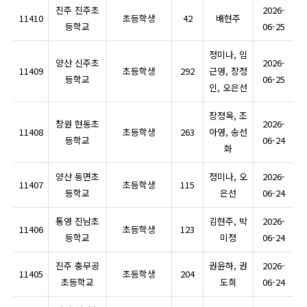
진주 진주초
2026-
11410
초등학생
42
배현주
등학교
06-25
정미나, 임
양산 신주초
2026-
11409
초등학생
292
근영, 장정
등학교
06-25
인, 오은선
장정옥, 조
창원 현동초
2026-
11408
초등학생
263
아영, 송선
등학교
06-24
화
양산 동면초
정미나, 오
2026-
11407
초등학생
115
등학교
은선
06-24
통영 진남초
김현주, 박
2026-
11406
초등학생
123
등학교
미정
06-24
진주 충무공
권윤하, 권
2026-
11405
초등학생
204
초등학교
도희
06-24