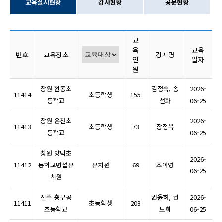
교육실시현황
강사현황
공문현황
교
육
교육
번호
교육장소
강사명
인
일자
원
창원 현동초
김정숙, 송
2026-
11414
초등학생
155
등학교
선화
06-25
창원 온천초
2026-
11413
초등학생
73
장정옥
등학교
06-25
창원 양덕초
2026-
11412
등학교병설유
유치원
69
조아영
06-25
치원
진주 충무공
권윤하, 권
2026-
11411
초등학생
203
초등학교
도희
06-25