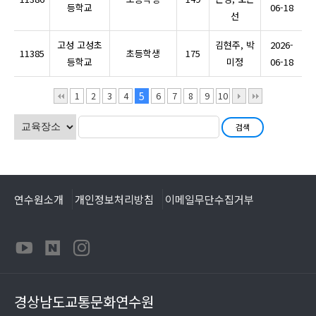
등학교
06-18
선
고성 고성초
김현주, 박
2026-
11385
초등학생
175
등학교
미정
06-18
1
2
3
4
5
6
7
8
9
10
연수원소개
개인정보처리방침
이메일무단수집거부
경상남도교통문화연수원