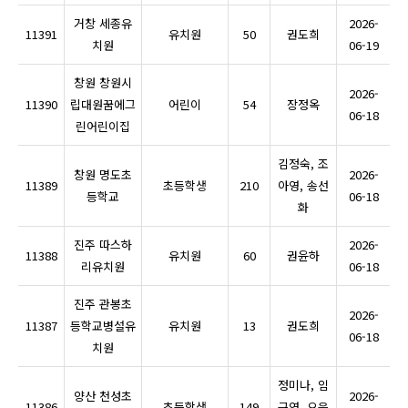
거창 세종유
2026-
11391
유치원
50
권도희
치원
06-19
창원 창원시
2026-
11390
립대원꿈에그
어린이
54
장정옥
06-18
린어린이집
김정숙, 조
창원 명도초
2026-
11389
초등학생
210
아영, 송선
등학교
06-18
화
진주 따스하
2026-
11388
유치원
60
권윤하
리유치원
06-18
진주 관봉초
2026-
11387
등학교병설유
유치원
13
권도희
06-18
치원
정미나, 임
양산 천성초
2026-
11386
초등학생
149
근영, 오은