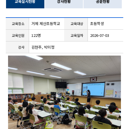
교육실시현황
강사현황
공문현황
거제 제산초등학교
초등학생
교육장소
교육대상
122명
2026-07-03
교육인원
교육일자
김현주, 박미정
강사