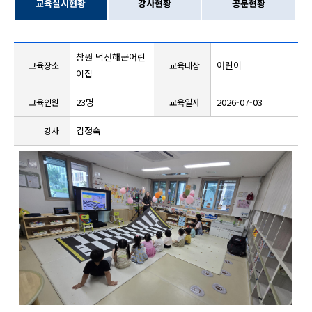
교육실시현황
강사현황
공문현황
창원 덕산해군어린
어린이
교육장소
교육대상
이집
23명
2026-07-03
교육인원
교육일자
김정숙
강사