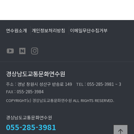
연수원소개
개인정보처리방침
이메일무단수집거부
경상남도교통문화연수원
주소 :
경남 창원시 성산구 반송로 149
TEL :
055-285-3981 ~ 3
FAX :
055-285-3984
COPYRIGHT(c)
경상남도교통문화연수원
ALL RIGHTS RESERVED.
경상남도교통문화연수원
055-285-3981
arrow_upward