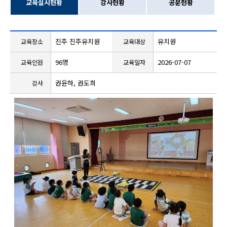
교육실시현황
강사현황
공문현황
진주 진주유치원
유치원
교육장소
교육대상
96명
2026-07-07
교육인원
교육일자
권윤하, 권도희
강사