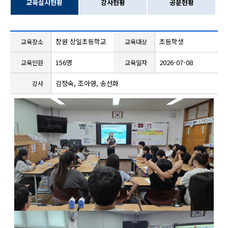
교육실시현황
강사현황
공문현황
창원 상일초등학교
초등학생
교육장소
교육대상
156명
2026-07-08
교육인원
교육일자
김정숙, 조아영, 송선화
강사