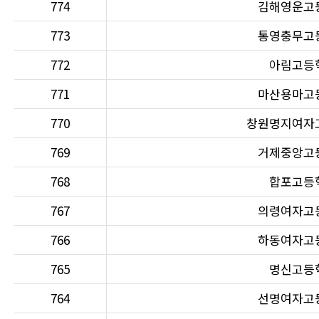
774
김해영운고
773
통영충무고
772
아림고등
771
마산용마고
770
창원명지여자
769
거제중앙고
768
합포고등
767
의령여자고
766
하동여자고
765
명신고등
764
선명여자고