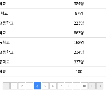
학교
384명
중학교
97명
고등학교
223명
학교
863명
등학교
168명
고등학교
234명
등학교
337명
학교
100
1
2
3
5
6
7
8
9
10
4