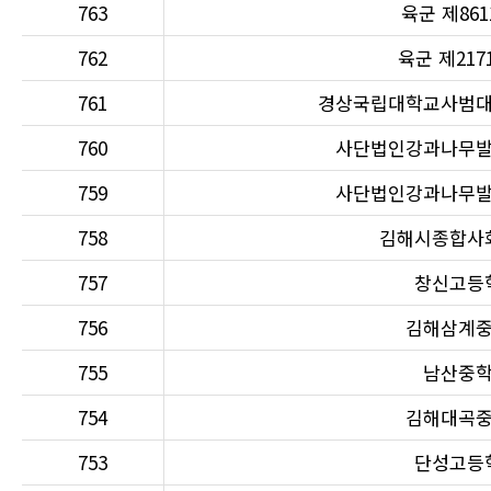
763
육군 제86
762
육군 제217
761
경상국립대학교사범
760
사단법인강과나무
759
사단법인강과나무
758
김해시종합사
757
창신고등
756
김해삼계
755
남산중
754
김해대곡
753
단성고등