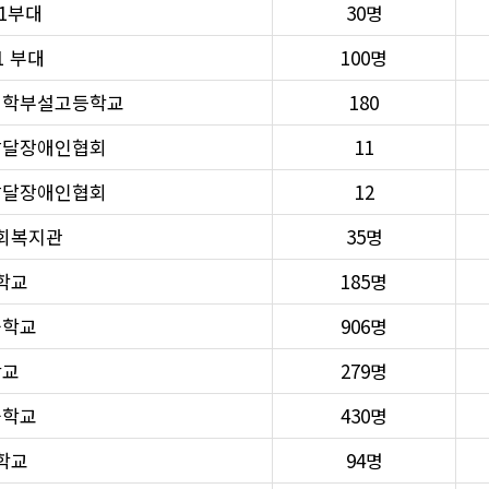
11부대
30명
1 부대
100명
대학부설고등학교
180
발달장애인협회
11
발달장애인협회
12
회복지관
35명
학교
185명
중학교
906명
학교
279명
중학교
430명
학교
94명