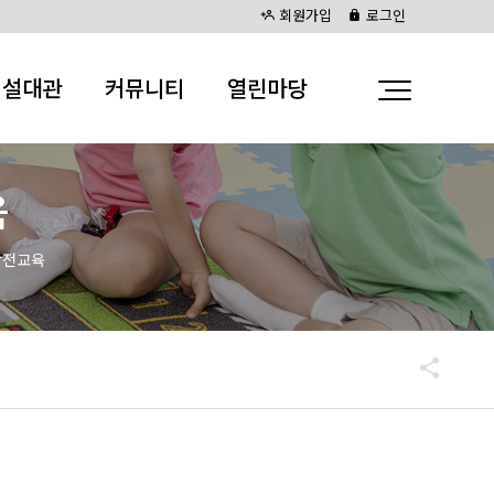
회원가입
로그인
시설대관
커뮤니티
열린마당
육
안전교육