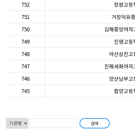
752
창원고등
751
거창덕유
750
김해중앙여자
749
진영고등
748
마산삼진고
747
진해세화여자
746
양산남부고
745
함양고등
다음
맨끝