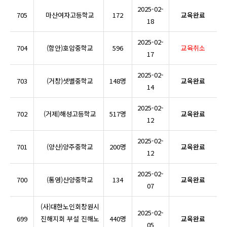
2025-02-
705
마산여자고등학교
172
교육완료
18
2025-02-
704
(함안)호암중학교
596
교육취소
17
2025-02-
703
(거창)샛별중학교
148명
교육완료
14
2025-02-
702
(거제)해성고등학교
517명
교육완료
12
2025-02-
701
(양산)양주중학교
200명
교육완료
12
2025-02-
700
(통영)산양중학교
134
교육완료
07
(사)대한노인회창원시
2025-02-
699
진해지회 부설 진해노
440명
교육완료
05