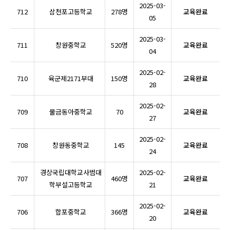
2025-03-
712
삼천포고등학교
278명
교육완료
05
2025-03-
711
창원중학교
520명
교육완료
04
2025-02-
710
육군제2171부대
150명
교육완료
28
2025-02-
709
물금동아중학교
70
교육완료
27
2025-02-
708
창원동중학교
145
교육완료
24
경상국립대학교사범대
2025-02-
707
460명
교육완료
학부설고등학교
21
2025-02-
706
합포중학교
366명
교육완료
20