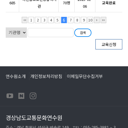
685
70명
교육완료
관
06
1
2
3
4
5
6
7
8
9
10
교육신청
연수원소개
개인정보처리방침
이메일무단수집거부
경상남도교통문화연수원
주소 :
경남 창원시 성산구 반송로 149
TEL :
055-285-3981 ~ 3