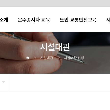
소개
운수종사자 교육
도민 교통안전교육
시설대관
시설대관
시설대관 신청