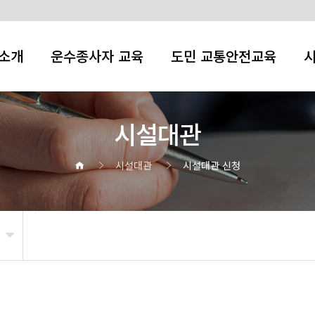
소개
운수종사자 교육
도민 교통안전교육
시설대관
시설대관
시설대관 신청