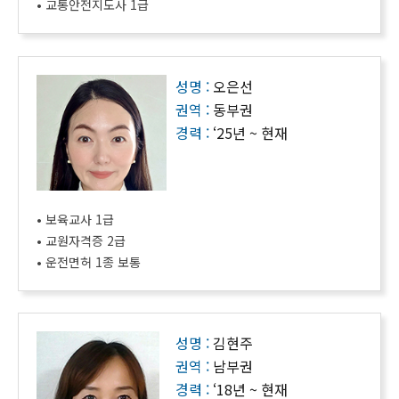
• 교통안전지도사 1급
성명 :
오은선
권역 :
동부권
경력 :
‘25년 ~ 현재
• 보육교사 1급
• 교원자격증 2급
• 운전면허 1종 보통
성명 :
김현주
권역 :
남부권
경력 :
‘18년 ~ 현재