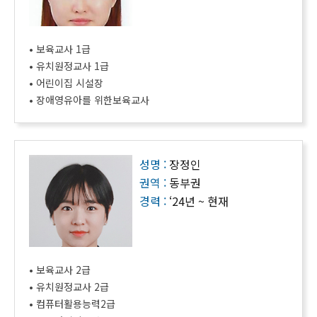
• 보육교사 1급
• 유치원정교사 1급
• 어린이집 시설장
• 장애영유아를 위한보육교사
성명 :
장정인
권역 :
동부권
경력 :
‘24년 ~ 현재
• 보육교사 2급
• 유치원정교사 2급
• 컴퓨터활용능력2급