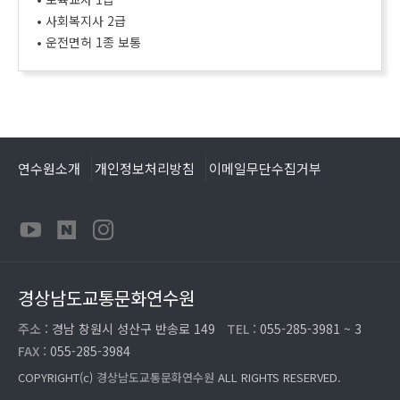
• 사회복지사 2급
• 운전면허 1종 보통
연수원소개
개인정보처리방침
이메일무단수집거부
경상남도교통문화연수원
주소 :
경남 창원시 성산구 반송로 149
TEL :
055-285-3981 ~ 3
FAX :
055-285-3984
COPYRIGHT(c)
경상남도교통문화연수원
ALL RIGHTS RESERVED.