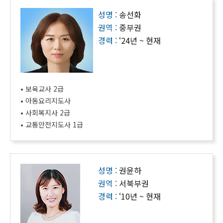
성명 :
송선화
권역 :
중부권
경력 :
‘24년 ~ 현재
• 보육교사 2급
• 아동요리지도사
• 사회복지사 2급
• 교통안전지도사 1급
성명 :
권윤하
권역 :
서북부권
경력 :
‘10년 ~ 현재