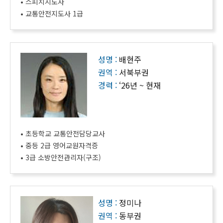
• 스피치지도사
• 교통안전지도사 1급
성명 :
배현주
권역 :
서북부권
경력 :
‘26년 ~ 현재
• 초등학교 교통안전담당교사
• 중등 2급 영어교원자격증
• 3급 소방안전관리자(구조)
성명 :
정미나
권역 :
동부권