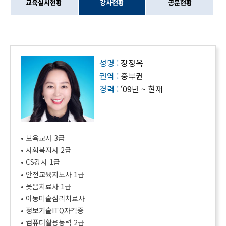
교육실시현황
강사현황
공문현황
성명 :
장정옥
권역 :
중부권
경력 :
‘09년 ~ 현재
• 보육교사 3급
• 사회복지사 2급
• CS강사 1급
• 안전교육지도사 1급
• 웃음치료사 1급
• 아동미술심리치료사
• 정보기술ITQ자격증
• 컴퓨터활용능력 2급