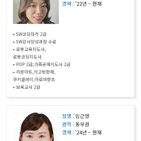
경력 :
‘22년 ~ 현재
• SW코딩자격 2급
• SW강사양성과정 수료
• 로봇교육지도사,
로봇코딩지도사
• POP 2급,가죽공예지도사 2급
• 리본아트,석고방향제,
쿠키클레이,아로마향초
• 보육교사 2급
성명 :
임근영
권역 :
동부권
경력 :
‘24년 ~ 현재