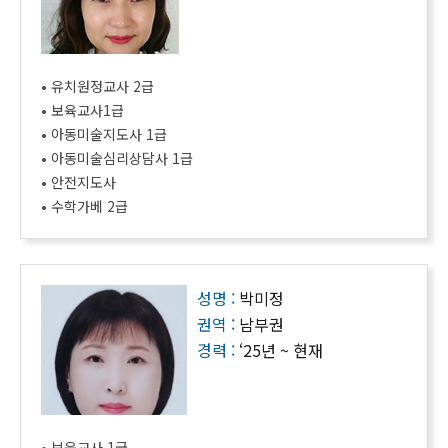
• 유치원정교사 2급
• 보육교사1급
• 아동미술지도사 1급
• 아동미술심리상담사 1급
• 안전지도사
• 수학가베 2급
성명 :
박미정
권역 :
남부권
경력 :
‘25년 ~ 현재
• 보육교사 1급