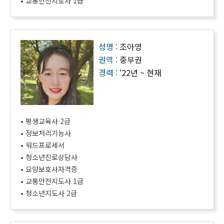
• 교통안전지도사 1급
성명 :
조아영
권역 :
중부권
경력 :
‘22년 ~ 현재
• 평생교육사 2급
• 정보처리기능사
• 워드프로세서
• 청소년진로상담사
• 요양보호사자격증
• 교통안전지도사 1급
• 청소년지도사 2급