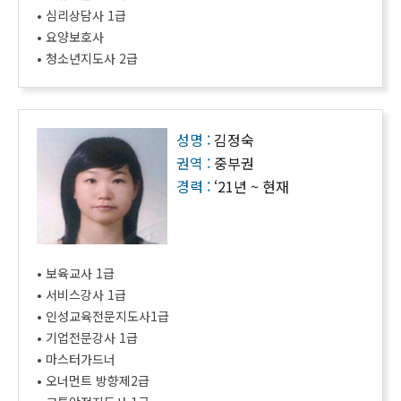
• 심리상담사 1급
• 요양보호사
• 청소년지도사 2급
성명 :
김정숙
권역 :
중부권
경력 :
‘21년 ~ 현재
• 보육교사 1급
• 서비스강사 1급
• 인성교육전문지도사1급
• 기업전문강사 1급
• 마스터가드너
• 오너먼트 방향제2급