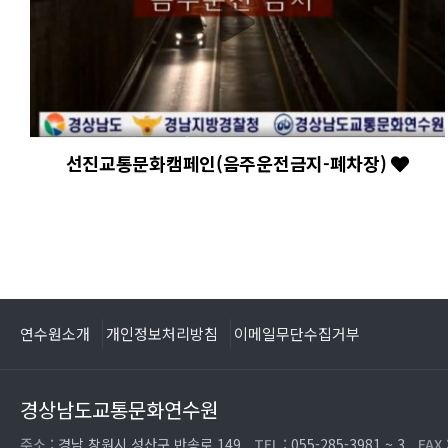
선진교통문화캠페인(음주운전금지-폐차장)
처음
연수원소개
개인정보처리방침
이메일무단수집거부
경상남도교통문화연수원
주소 :
경남 창원시 성산구 반송로 149
TEL :
055-285-3981 ~ 3
FAX 