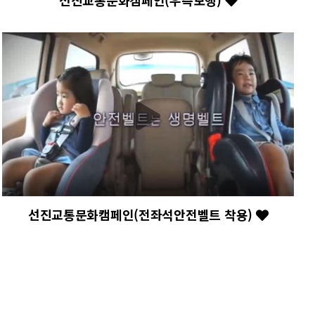
선진교통문화캠페인(우측보행)
선진교통문화캠페인(전좌석안전벨트 착용)