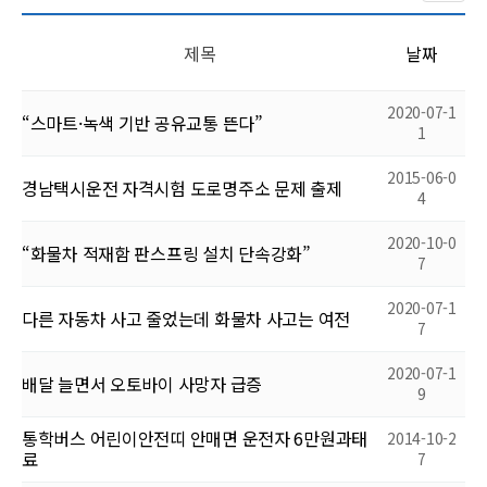
제목
날짜
2020-07-1
“스마트·녹색 기반 공유교통 뜬다”
1
2015-06-0
경남택시운전 자격시험 도로명주소 문제 출제
4
2020-10-0
“화물차 적재함 판스프링 설치 단속강화”
7
2020-07-1
다른 자동차 사고 줄었는데 화물차 사고는 여전
7
2020-07-1
배달 늘면서 오토바이 사망자 급증
9
통학버스 어린이안전띠 안매면 운전자 6만원과태
2014-10-2
료
7