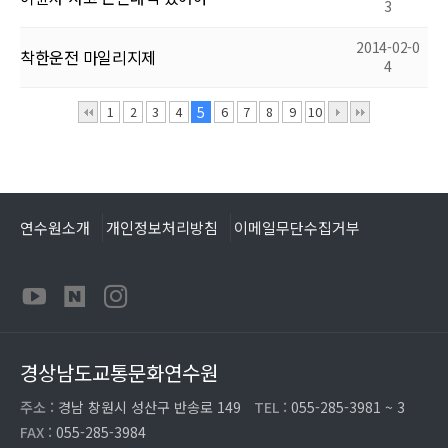
3
2014-02-0
착한운전 마일리지제
4
1
2
3
4
5
6
7
8
9
10
연수원소개
개인정보처리방침
이메일무단수집거부
경상남도교통문화연수원
주소 :
경남 창원시 성산구 반송로 149
TEL :
055-285-3981 ~ 3
FAX :
055-285-3984