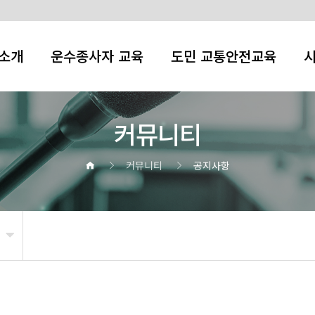
소개
운수종사자 교육
도민 교통안전교육
커뮤니티
커뮤니티
공지사항