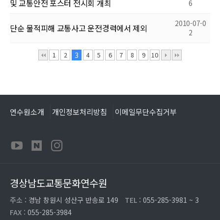
및 교통안전 포스터 전시회 개최
6
2010-07-0
단순 물적피해 교통사고 운전경력에서 제외
2
1
2
3
4
5
6
7
8
9
10
연수원소개
개인정보처리방침
이메일무단수집거부
경상남도교통문화연수원
주소 :
경남 창원시 성산구 반송로 149
TEL :
055-285-3981 ~ 3
FAX :
055-285-3984