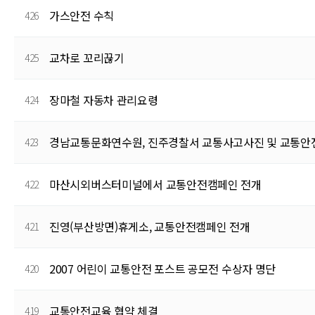
가스안전 수칙
426
교차로 꼬리끊기
425
장마철 자동차 관리요령
424
경남교통문화연수원, 진주경찰서 교통사고사진 및 교통안전
423
마산시외버스터미널에서 교통안전캠페인 전개
422
진영(부산방면)휴게소, 교통안전캠페인 전개
421
2007 어린이 교통안전 포스트 공모전 수상자 명단
420
교통안전교육 협약 체결
419