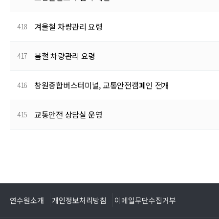
겨울철 차량관리 요령
418
봄철 차량관리 요령
417
창원종합버스터미널, 교통안전캠페인 전개
416
교통안전 상담실 운영
415
다음
맨끝
연수원소개
개인정보처리방침
이메일무단수집거부