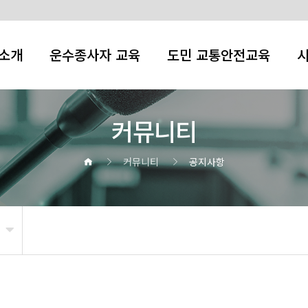
소개
운수종사자 교육
도민 교통안전교육
커뮤니티
커뮤니티
공지사항