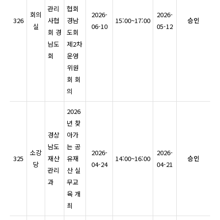
관리
협회
회의
2026-
2026-
326
사협
경남
15:00~17:00
승인
실
06-10
05-12
회 경
도회
남도
제2차
회
운영
위원
회 회
의
2026
년 찾
경상
아가
남도
는 공
소강
2026-
2026-
325
재산
유재
14:00~16:00
승인
당
04-24
04-21
관리
산 실
과
무교
육 개
최