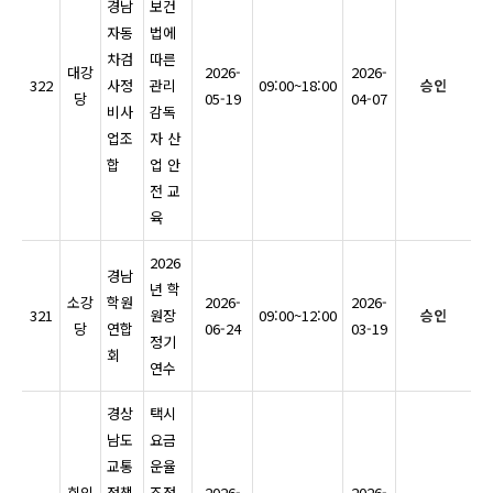
경남
보건
자동
법에
차검
따른
대강
2026-
2026-
322
사정
관리
09:00~18:00
승인
당
05-19
04-07
비사
감독
업조
자 산
합
업 안
전 교
육
2026
경남
년 학
소강
학원
2026-
2026-
321
원장
09:00~12:00
승인
당
연합
06-24
03-19
정기
회
연수
경상
택시
남도
요금
교통
운율
회의
정책
조정
2026-
2026-