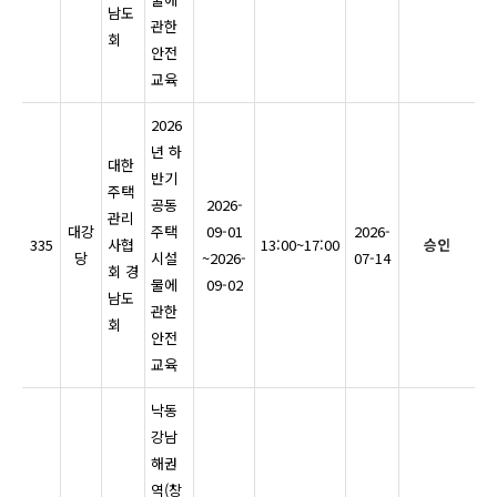
남도
관한
회
안전
교육
2026
년 하
대한
반기
주택
공동
2026-
관리
대강
주택
09-01
2026-
335
사협
13:00~17:00
승인
당
시설
~2026-
07-14
회 경
물에
09-02
남도
관한
회
안전
교육
낙동
강남
해권
역(창