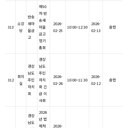
제50
차 반
반송
송새
소강
새마
2026-
2026-
313
마을
10:00~12:30
승인
당
을금
02-25
02-13
금고
고
정기
총회
경상
경상
남도
남도
주민
회의
2026-
2026-
312
주민
자치
10:00~11:30
승인
실
02-26
02-12
자치
회 긴
회
급 이
사회
2026
경상
년 법
남도
제처
2026-