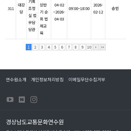
기획
대강
상반
04-02
2026-
311
조정
09:00~18:00
승인
당
기 순
~2026-
02-12
실 법
회 법
04-03
무담
제교
당관
육
1
2
3
4
5
6
7
8
9
10
연수원소개
개인정보처리방침
이메일무단수집거부
경상남도교통문화연수원