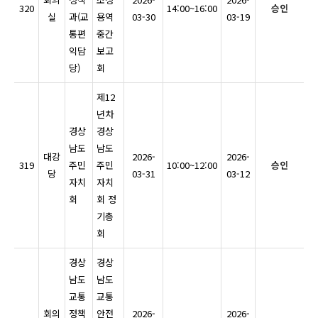
320
14:00~16:00
승인
실
과(교
용역
03-30
03-19
통편
중간
익담
보고
당)
회
제12
년차
경상
경상
남도
남도
대강
2026-
2026-
319
주민
주민
10:00~12:00
승인
당
03-31
03-12
자치
자치
회
회 정
기총
회
경상
경상
남도
남도
교통
교통
회의
정책
안전
2026-
2026-