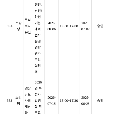
원천,
남천)
하천
주식
소강
기본
2026-
2026-
334
회사
13:00~17:00
승인
당
계획
08-06
07-07
유신
전략
환경
영향
평가
주민
설명
회
2026
경상
년 특
남도
별사
소강
2026-
2026-
333
사회
법경
13:00~17:30
승인
당
07-15
06-25
재난
찰 직
과
무교