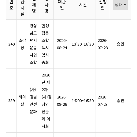
번
관
대관
신청
체
사
시간
호
시
일
일
명
명
설
경상
한성
남도
협동
소강
택시
조합
2026-
2026-
340
13:30~16:30
승인
당
운송
택시
08-24
07-28
사업
임시
조합
총회
2026
년 제
(사)
2차
회의
경남
(사)경
2026-
2026-
339
14:00~16:30
승인
실
안전
남안
08-26
07-23
문화
전문
화 이
사회