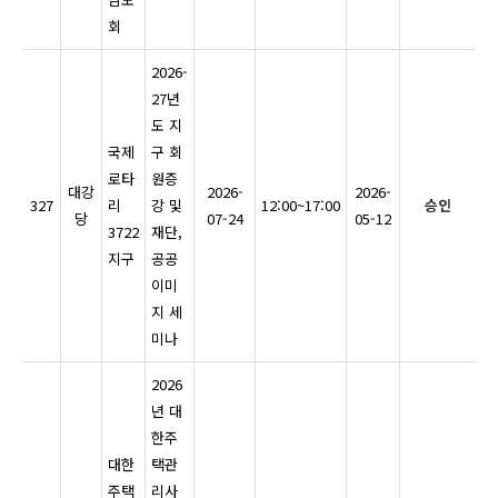
회
2026-
27년
도 지
국제
구 회
로타
원증
대강
2026-
2026-
327
리
강 및
12:00~17:00
승인
당
07-24
05-12
3722
재단,
지구
공공
이미
지 세
미나
2026
년 대
한주
대한
택관
주택
리사