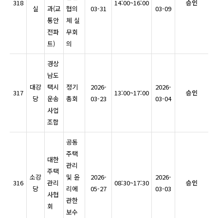
318
14:00~16:00
승인
실
과(교
협의
03-31
03-09
통안
체 실
전파
무회
트)
의
경상
남도
대강
택시
정기
2026-
2026-
317
13:00~17:00
승인
당
운송
총회
03-23
03-04
사업
조합
공동
주택
대한
관리
주택
소강
및 윤
2026-
2026-
316
관리
08:30~17:30
승인
당
리에
05-27
03-03
사협
관한
회
보수