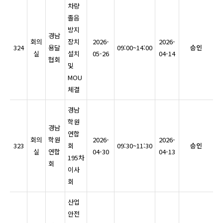
차량
졸음
방지
경남
회의
장치
2026-
2026-
324
용달
09:00~14:00
승인
실
설치
05-26
04-14
협회
및
MOU
체결
경남
학원
경남
연합
회의
학원
2026-
2026-
323
회
09:30~11:30
승인
실
연합
04-30
04-13
195차
회
이사
회
산업
안전