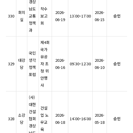
경상
남도
착수
회의
2026-
2026-
330
교통
보고
13:00~17:00
승인
실
06-19
06-15
정책
회
과
제4회
국가
국민
유공
대강
생각
2026-
2026-
329
자 초
09:30~12:30
승인
당
정책
06-16
06-10
청 위
포럼
안행
사
(사)
대한
건설
건설
소강
업 노
2026-
2026-
328
협회
14:00~16:00
승인
당
무교
06-18
05-18
경상
육
남도