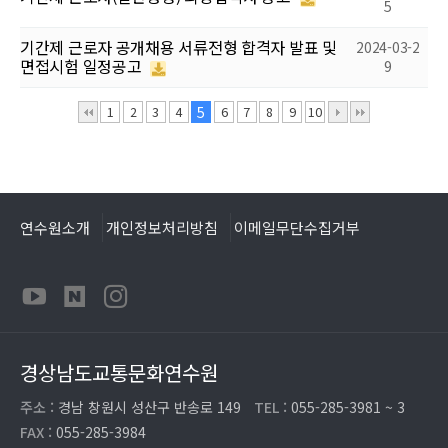
5
기간제 근로자 공개채용 서류전형 합격자 발표 및
2024-03-2
면접시험 일정공고
9
1
2
3
4
5
6
7
8
9
10
연수원소개
개인정보처리방침
이메일무단수집거부
경상남도교통문화연수원
주소 :
경남 창원시 성산구 반송로 149
TEL :
055-285-3981 ~ 3
FAX :
055-285-3984