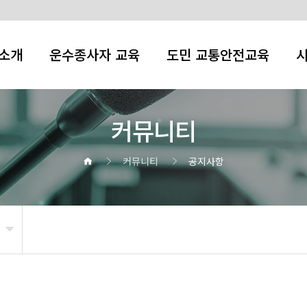
소개
운수종사자 교육
도민 교통안전교육
커뮤니티
커뮤니티
공지사항