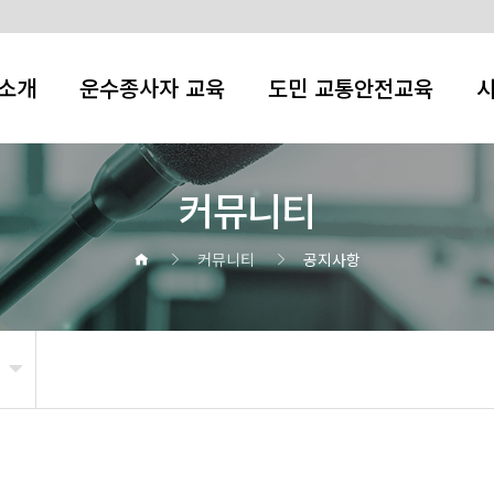
소개
운수종사자 교육
도민 교통안전교육
커뮤니티
커뮤니티
공지사항