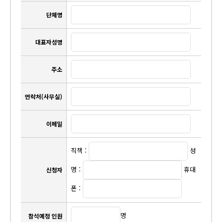
단체명
대표자성명
주소
연락처(사무실)
이메일
직책 :
성
명 :
휴대
신청자
폰 :
명
참석예정 인원