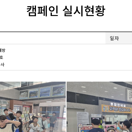
캠페인 실시현황
일자
예방
호
봉사