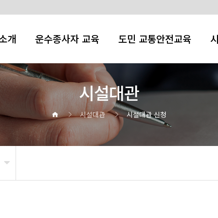
소개
운수종사자 교육
도민 교통안전교육
시설대관
시설대관
시설대관 신청