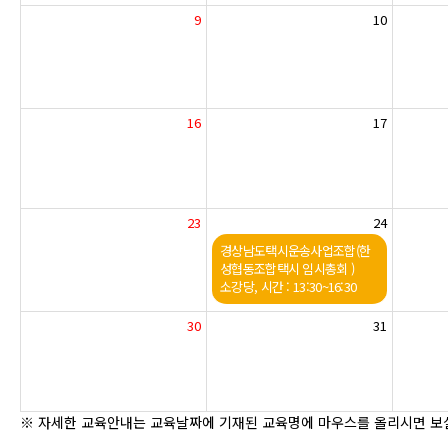
9
10
16
17
23
24
경상남도택시운송사업조합(한
성협동조합택시 임시총회 )
소강당, 시간 : 13:30~16:30
30
31
※ 자세한 교육안내는 교육날짜에 기재된 교육명에 마우스를 올리시면 보실