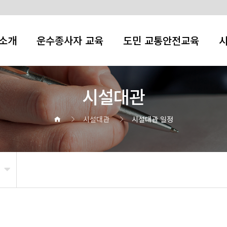
소개
운수종사자 교육
도민 교통안전교육
시설대관
시설대관
시설대관 일정