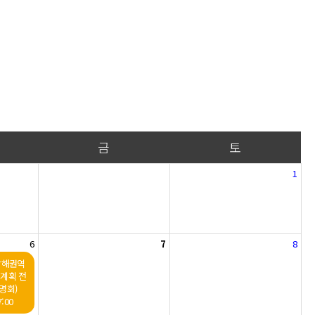
금
토
1
6
7
8
남해권역
본계획 전
명회)
:00