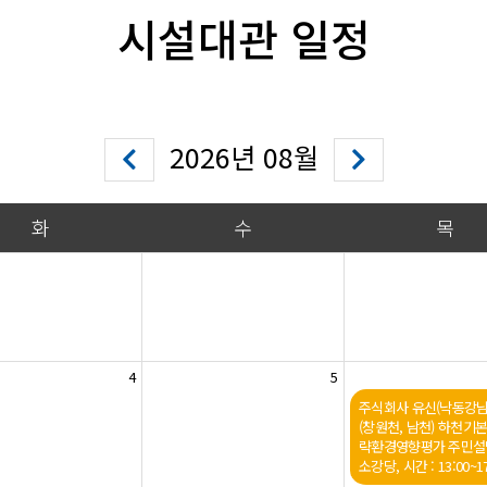
시설대관 일정
2026년 08월
화
수
목
4
5
주식회사 유신(낙동강
(창원천, 남천) 하천기
략환경영향평가 주민설
소강당, 시간 : 13:00~17