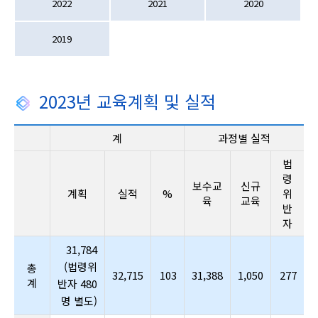
2022
2021
2020
2019
2023년 교육계획 및 실적
계
과정별 실적
법
령
보수교
신규
계획
실적
%
위
육
교육
반
자
31,784
(법령위
총
32,715
103
31,388
1,050
277
계
반자 480
명 별도)