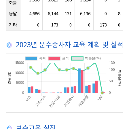
화물
용달
4,686
6,144
131
6,136
0
8
기타
0
173
0
0
173
0
2023년 운수종사자 교육 계획 및 실적
보수교육 실적